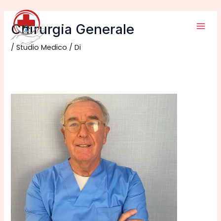
Vai
Mai
al
Chirurgia Generale
Men
contenuto
/
Studio Medico
/ Di