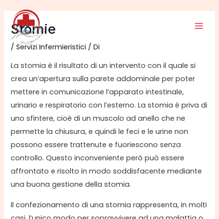
Vai
Mai
al
Stomie
Men
contenuto
/
Servizi Infermieristici
/ Di
La stomia è il risultato di un intervento con il quale si
crea un’apertura sulla parete addominale per poter
mettere in comunicazione l’apparato intestinale,
urinario e respiratorio con l’esterno. La stomia è priva di
uno sfintere, cioè di un muscolo ad anello che ne
permette la chiusura, e quindi le feci e le urine non
possono essere trattenute e fuoriescono senza
controllo. Questo inconveniente però può essere
affrontato e risolto in modo soddisfacente mediante
una buona gestione della stomia.
Il confezionamento di una stomia rappresenta, in molti
casi, l’unico modo per sopravvivere ad una malattia o