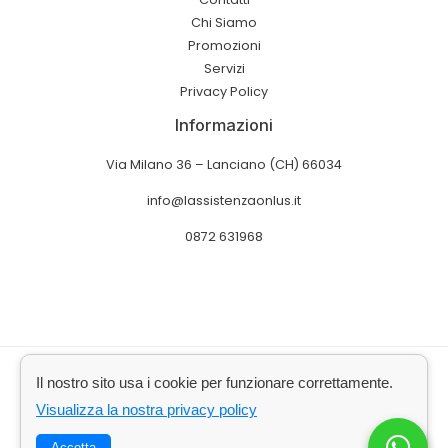
Chi Siamo
Promozioni
Servizi
Privacy Policy
Informazioni
Via Milano 36 – Lanciano (CH) 66034
info@lassistenzaonlus.it
0872 631968
Copyright © 2026 L'assistenza Onlus
Il nostro sito usa i cookie per funzionare correttamente.
Powered by Nicholas Systems
Visualizza la nostra privacy policy
Accetta